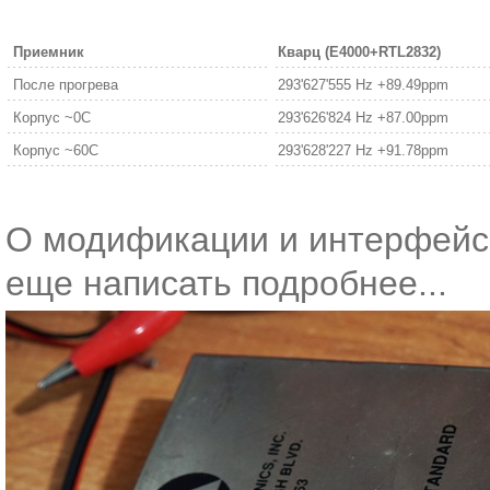
Приемник
Кварц (E4000+RTL2832)
После прогрева
293'627'555 Hz +89.49ppm
Корпус ~0C
293'626'824 Hz +87.00ppm
Корпус ~60С
293'628'227 Hz +91.78ppm
О модификации и интерфейс
еще написать подробнее...