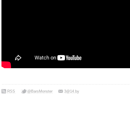
RSS
@BarsMonster
3@14.by