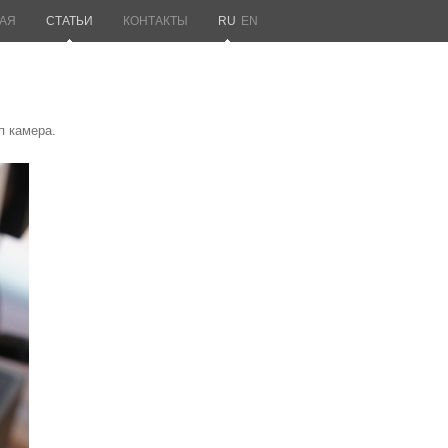
АЯ
СТАТЬИ
КОНТАКТЫ
RU
EN
п камера.