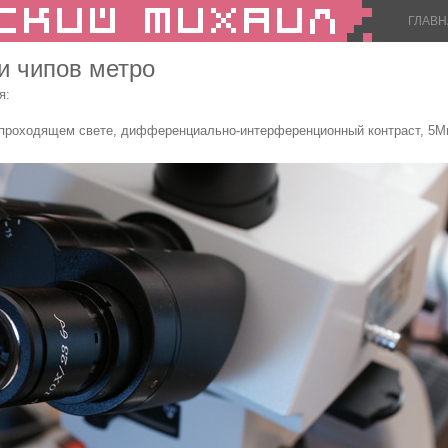
ГЛАВН
и чипов метро
я:
/проходящем свете, дифференциально-интерференционный контраст, 5М