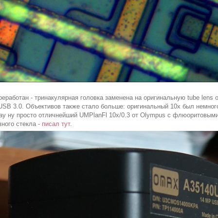
реработан - тринакулярная головка заменена на оригинальную tube lens 
B 3.0. Объективов также стало больше: оригинальный 10х был немного 
ay ну просто отличнейший UMPlanFl 10x/0.3 от Olympus с флюоритовым
ного стекла -
писал тут
.