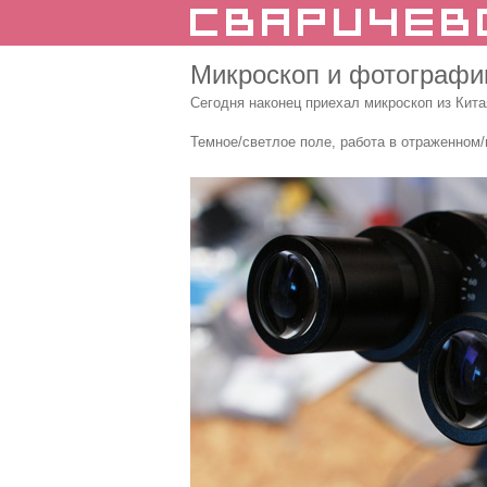
Микроскоп и фотографи
Сегодня наконец приехал микроскоп из Кита
Темное/светлое поле, работа в отраженном