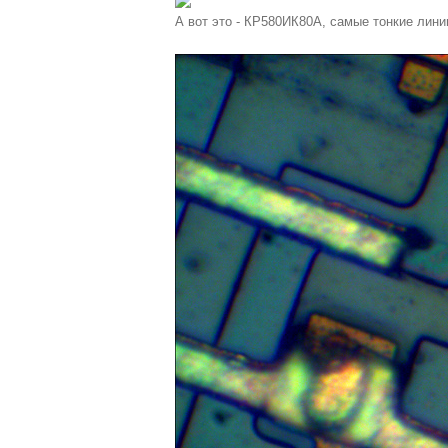
А вот это - КР580ИК80А, самые тонкие линии