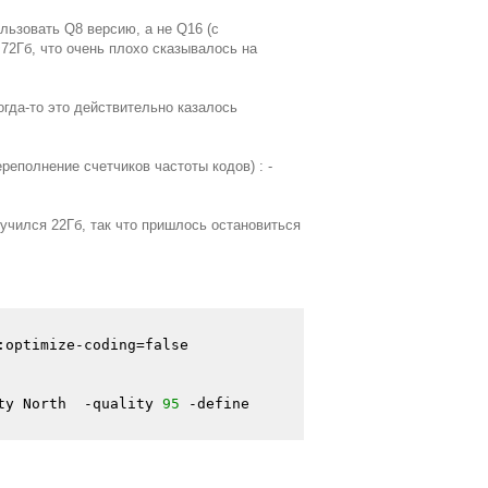
льзовать Q8 версию, а не Q16 (с
72Гб, что очень плохо сказывалось на
гда-то это действительно казалось
еполнение счетчиков частоты кодов) : -
учился 22Гб, так что пришлось остановиться
:optimize-coding=false 
ty North  -quality 
95
 -define 