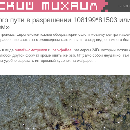
ГЛАВН
го пути в разрешении 108199*81503 ил
ем»
строномы Европейской южной обсерватории сшили мозаику центра нашей 
рассеяние света на межзвездном газе и пыли - звезд видно намного бол
ь в виде
онлайн-смотрелки
и
.psb-файла
, размером 24Гб который можно 
любой другой формат кроме опять же psb, tiff(само собой неудачно, та
ы удобно вырезать интересный кусочек на wallpaper...