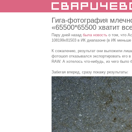
Гига-фотография млечно
«65500*65500 хватит вс
Пару дней назад
была новость
о том, что А
108199x81503 в ИК диапазоне (в ИК меньше 
К сожалению, результат они выложили лиш
фотошоп отказывался экспортировать его в 
RAW. А хотелось что-нибудь, из чего было б
Забегая вперед, сразу покажу результаты: