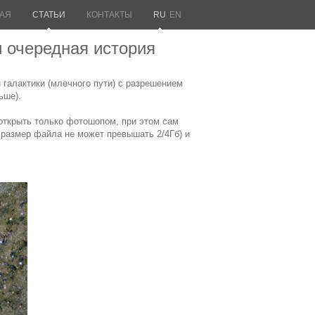
АЯ
СТАТЬИ
КОНТАКТЫ
RU
EN
и очередная история
галактики (млечного пути) с разрешением
ьше).
открыть только фотошопом, при этом сам
м размер файла не может превышать 2/4Гб) и