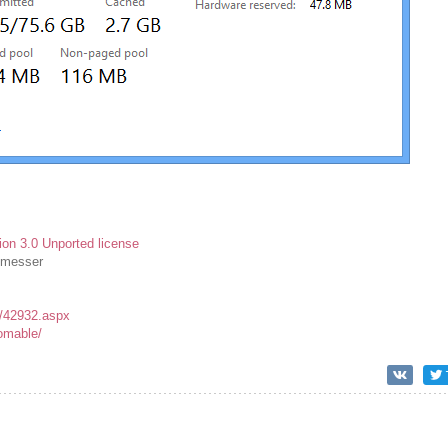
on 3.0 Unported license
nmesser
/42932.aspx
omable/