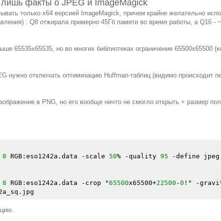
 лишь факты о JPEG и ImageMagick
ывать только x64 версией ImageMagick, причем крайне желательно испо
ления) : Q8 отжирала примерно 45Гб памяти во время работы, а Q16 - ~
ше 65535x65535, но во многих библиотеках ограничение 65500x65500 (ко
EG нужно отключать оптимизацию Huffman-таблиц (видимо происходит пер
ображение в PNG, но его вообще ничто не смогло открыть + размер пол
 
8
 RGB:eso1242a.data -scale 
50
% -quality 
95
 -define jpeg
 
8
 RGB:eso1242a.data -crop "
65500
x65500+
22500
-
0
!" -gravi
ацию.