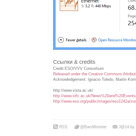
Ссылки & credits
Credit:ESO/VVV Consortium
Released under the Creative Commons Attributi
Acknowledgement: Ignacio Toledo, Martin Kor
http://www.vista.ac.uk/
http://www.stfc.ac.uk/News%20and%20Events
http://www.eso.org/public/images/eso1242a/zo
RSS
@BarsMonster
3@14.by