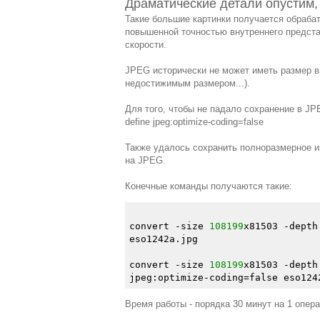
Драматические детали опустим,
Такие большие картинки получается обрабат
повышенной точностью внутреннего представ
скорости.
JPEG исторически не может иметь размер вы
недостижимым размером...).
Для того, чтобы не падало сохранение в JP
define jpeg:optimize-coding=false
Также удалось сохранить полноразмерное из
на JPEG.
Конечные команды получаются такие:
convert -size 
108199
x81503 -depth
eso1242a.jpg

convert -size 
108199
x81503 -depth
Время работы - порядка 30 минут на 1 опер