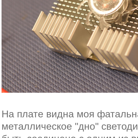
На плате видна моя фатальн
металлическое "дно" светод