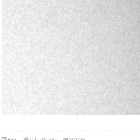
RSS
@BarsMonster
3@14.by