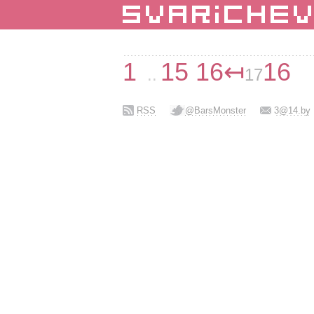
1
15
16↤
16
..
17
RSS
@BarsMonster
3@14.by