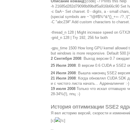
Описание команд:
[code] -? Prints this help
-h 21685d282d79098b89bdf5a916b66c90 Set ha
-c 0aA~ Set charset. 0 - digits, a - small chars,
(special symbols are ~`'!@#$%^&*()_+=- /?.,\|")
-C "abc23#" Add custom characters to charset.
-thread_n 128 | Might increase speed on GTX26
-grid_n 128 | Try 192, 256 for both
-gpu_time 1500 How long GPU kernel allowed to w
but windows is more responsive. Default 500.[/
2 Сентября 2008
: Выход версии 0.7 ожидает
25 Июля 2008
: В версии 0.6 CUDA и SSE2 
24 Июля 2008
: Вышла наконец SSE2 версия,
21 Июля 2008
: Когда обновлял CUDA SDK до
и с чистого листа начать... Адреналинчег :-)
19 июля 2008
Только что искал отпавшую че
28-34%(!), ппц :-)
История оптимизации SSE2 ядр
Я вел историю версий, скорости и изменени
[c]
[/c]