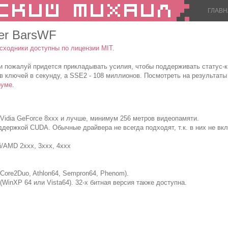
ГЛАВН
ker BarsWF
сходники доступны по лицензии MIT.
, и пожалуй придется прикладывать усилия, чтобы поддерживать статус-
 ключей в секунду, а SSE2 - 108 миллионов. Посмотреть на результат
руме
.
Vidia GeForce 8xxx и лучше, минимум 256 метров видеопамяти.
ддержкой CUDA. Обычные драйвера не всегда подходят, т.к. в них не в
/AMD 2xxx, 3xxx, 4xxx
Core2Duo, Athlon64, Sempron64, Phenom).
WinXP 64 или Vista64). 32-х битная версия также доступна.