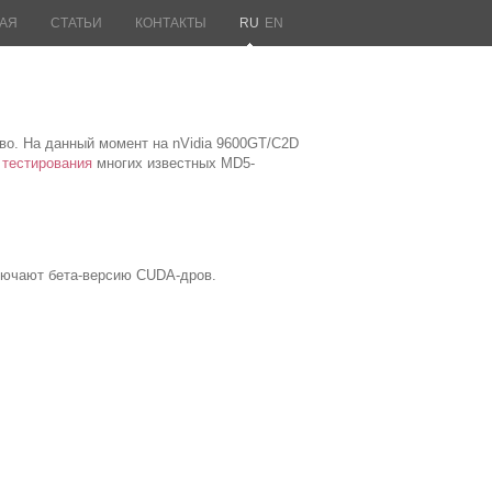
АЯ
СТАТЬИ
КОНТАКТЫ
RU
EN
кво. На данный момент на nVidia 9600GT/C2D
ы
тестирования
многих известных MD5-
ключают бета-версию CUDA-дров.