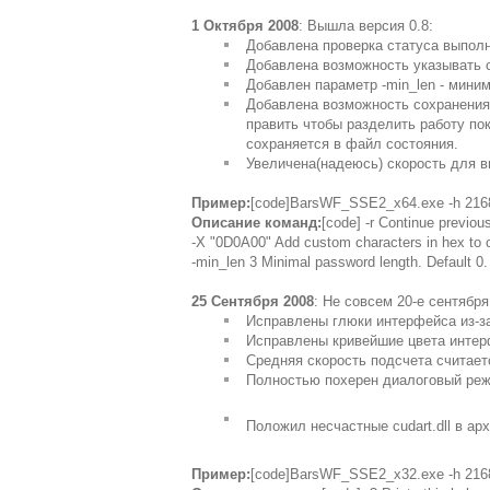
1 Октября 2008
: Вышла версия 0.8:
Добавлена проверка статуса выполн
Добавлена возможность указывать
Добавлен параметр -min_len - мини
Добавлена возможность сохранения/з
править чтобы разделить работу пок
сохраняется в файл состояния.
Увеличена(надеюсь) скорость для 
Пример:
[code]BarsWF_SSE2_x64.exe -h 2168
Описание команд:
[code] -r Continue previou
-X "0D0A00" Add custom characters in hex to c
-min_len 3 Minimal password length. Default 0.
25 Сентября 2008
: Не совсем 20-е сентября
Исправлены глюки интерфейса из-за
Исправлены кривейшие цвета инте
Средняя скорость подсчета считает
Полностью похерен диалоговый реж
Положил несчастные cudart.dll в ар
Пример:
[code]BarsWF_SSE2_x32.exe -h 216