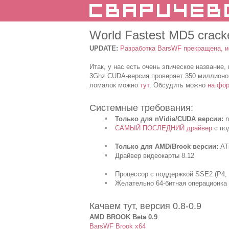
World Fastest MD5 crac
UPDATE:
Разработка BarsWF прекращена, и
Итак, у нас есть очень эпическое название
3Ghz CUDA-версия проверяет 350 миллионов
ломалок можно
тут
. Обсудить можно
на фо
Системные требования:
Только для nVidia/CUDA версии:
n
САМЫЙ ПОСЛЕДНИЙ драйвер
с по
Только для AMD/Brook версии:
ATi
Драйвер видеокарты 8.12
Процессор с поддержкой SSE2 (P4, 
Желательно 64-битная операционка (
Качаем тут, версия 0.8-0.9
AMD BROOK Beta 0.9
:
BarsWF Brook x64