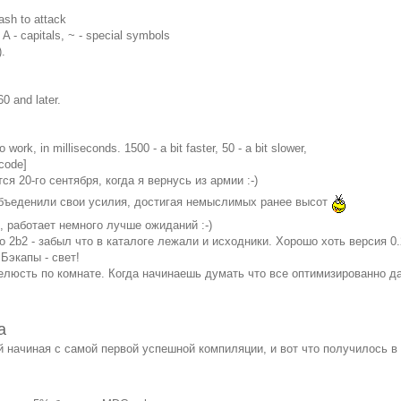
sh to attack
 A - capitals, ~ - special symbols
.
0 and later.
ork, in milliseconds. 1500 - a bit faster, 50 - a bit slower,
code]
ся 20-го сентября, когда я вернусь из армии :-)
объеденили свои усилия, достигая немыслимых ранее высот
 работает немного лучше ожиданий :-)
 2b2 - забыл что в каталоге лежали и исходники. Хорошо хоть версия 0.
 Бэкапы - свет!
люсть по комнате. Когда начинаешь думать что все оптимизированно да
а
й начиная с самой первой успешной компиляции, и вот что получилось в 