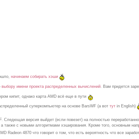
ошло,
начинаем собирать хэши
о
выбору имени проекта распределенных вычислений
. Вам придется зар
ром кипит, однако карта AMD всё еще в пути
спределенный суперкомпьютер на основе BarsWF (а вот
тут
in English)
F. Следющая версия выйдет (если повезет) на полностью переработанн
, а также с новыми алгоритмами хэширования. Кроме того, основным нап
AMD Radeon 4870 что говорит о том, что есть вероятность что все зара