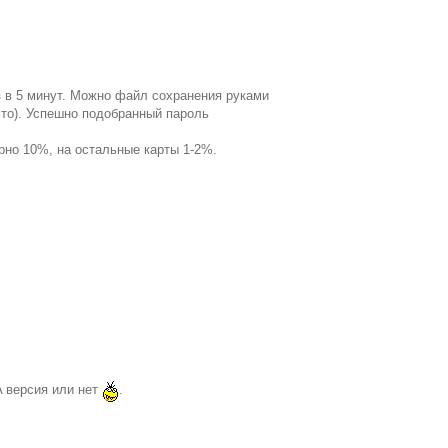
аз в 5 минут. Можно файл сохранения руками
сто). Успешно подобранный пароль
но 10%, на остальные карты 1-2%.
A версия или нет
.