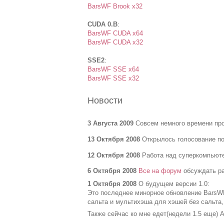
BarsWF Brook x32
CUDA 0.B
:
BarsWF CUDA x64
BarsWF CUDA x32
SSE2
:
BarsWF SSE x64
BarsWF SSE x32
Новости
3 Августа 2009
Совсем немного времени пр
13 Октября 2008
Открылось голосование п
12 Октября 2008
Работа над суперкомпьюте
6 Октября 2008
Все на форум
обсуждать ра
1 Октября 2008
О будущем версии 1.0:
Это последнее минорное обновление BarsW
сальта и мультихэша для хэшей без сальта
Также сейчас ко мне едет(недели 1.5 еще) 