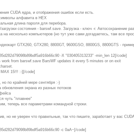
ения CUDA ядра, и отображения ошибок если есть.
 символы алфавита в HEX
мальная длина пароля для перебора.
агрузки состояния - barswf.save. Загрузка - ключ -r. Автосохранение р
а на несколько компьютеров (но тут уже сами догадаетесь, там все про
видеокарт GTX260, GTX280, 8800GT, 9600GSO, 8800GS, 8800GTS - пример
5d282d79098b89bdf5a916b66c90 -X "030405313233" -min_len 12[/code]
s work from barswf.save BarsWF updates it every 5 minutes or on exit
harset.
 MAX 15!!! :-][/code]
, но по крайней мере сентября :-)
 обновления экрана из разных потоков
рфейса
ся чуть "плавнее"
им, теперь все параметрами командной строки.
хив, но не уверен что правильные, так что пишите, заработает у вас CUD
85d282d79098b89bdf5a916b66c90 -c 0aA~[/code]