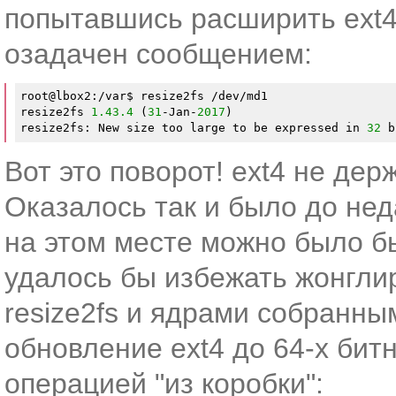
попытавшись расширить ext4
озадачен сообщением:
root@lbox2:/var$ resize2fs /dev/md1

resize2fs 
1.43
.4
 (
31
-Jan-
2017
)

resize2fs: New size too large to be expressed in 
32
 b
Вот это поворот! ext4 не де
Оказалось так и было до нед
на этом месте можно было бы 
удалось бы избежать жонгл
resize2fs и ядрами собранным
обновление ext4 до 64-х бит
операцией "из коробки":