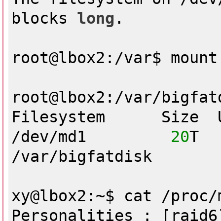
blocks 
long
.

root@lbox2:/var$ mount
root@lbox2:/var/bigfat
Filesystem      Size  
/dev/md1         
20
T  
/var/bigfatdisk

xy@lbox2:~$ cat /proc/m
Personalities : [raid6