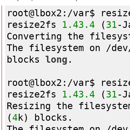
root@lbox2:/var$ resiz
resize2fs 
1.43
.4
 (
31
-J
Converting the filesys
The filesystem on /dev
blocks 
long
.

root@lbox2:/var$ resiz
resize2fs 
1.43
.4
 (
31
-J
Resizing the filesyste
(
4
k) blocks.

The filesystem on /dev