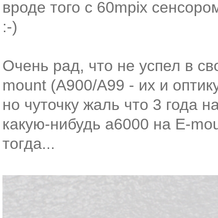
вроде того с 60mpix сенсором
:-)
Очень рад, что не успел в св
mount (A900/A99 - их и оптик
но чуточку жаль что 3 года н
какую-нибудь a6000 на E-mou
тогда...